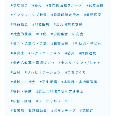
#ひな祭り
#節分
#専門的活動グループ
#就労支援
#インクルーシブ教育
#看護師特定行為
#最新医療
#救命救急
#地域医療
#生活困窮者支援
#社会的養護
#DX化
#学術集会・研究会
#集会・協議会・会議
#職業体験
#乳幼児・子ども
#保育士
#レクリエーション
#防災
#国際連携
#働き方改革・職場づくり
#タスク・シフト/シェア
#正月
#リハビリテーション
#まちづくり
#地域共生社会
#更生保護
#多職種・多機関連携
#寄付・寄贈
#済生会地域包括ケア連携士
#研修・訓練
#ソーシャルワーカー
#看護師・看護補助者
#ボランティア
#認知症