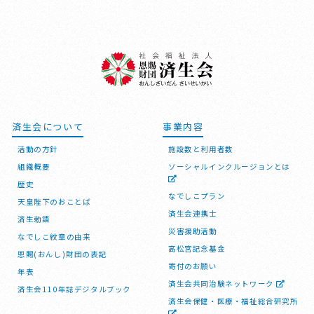
済生会について
事業内容
活動の方針
施設数と利用者数
組織概要
ソーシャルインクルージョンとは
歴史
なでしこプラン
天皇陛下のおことば
済生会連携士
済生勅語
災害援助活動
なでしこ紋章の由来
高松宮記念基金
恩賜(おんし)財団の表記
寄付のお願い
年表
済生会共同治験ネットワーク
済生会110年誌デジタルブック
済生会保健・医療・福祉総合研究所