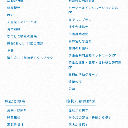
活動の方針
施設数と利用者数
組織概要
ソーシャルインクルージョンとは
歴史
なでしこプラン
天皇陛下のおことば
済生会連携士
済生勅語
災害援助活動
なでしこ紋章の由来
高松宮記念基金
恩賜(おんし)財団の表記
寄付のお願い
年表
済生会共同治験ネットワーク
済生会110年誌デジタルブック
済生会保健・医療・福祉総合研究所
専門的活動グループ
情報公開
公募
施設と拠点
症状別病気解説
病院・診療所
症状から探す
児童福祉
からだの部位・特徴から探す
高齢者福祉
病名から探す