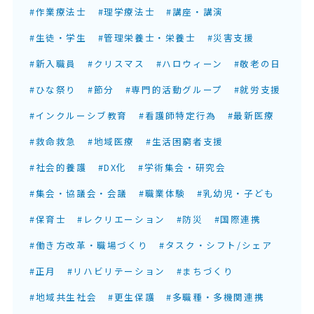
#作業療法士
#理学療法士
#講座・講演
#生徒・学生
#管理栄養士・栄養士
#災害支援
#新入職員
#クリスマス
#ハロウィーン
#敬老の日
#ひな祭り
#節分
#専門的活動グループ
#就労支援
#インクルーシブ教育
#看護師特定行為
#最新医療
#救命救急
#地域医療
#生活困窮者支援
#社会的養護
#DX化
#学術集会・研究会
#集会・協議会・会議
#職業体験
#乳幼児・子ども
#保育士
#レクリエーション
#防災
#国際連携
#働き方改革・職場づくり
#タスク・シフト/シェア
#正月
#リハビリテーション
#まちづくり
#地域共生社会
#更生保護
#多職種・多機関連携