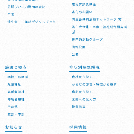
高松宮記念基金
恩賜(おんし)財団の表記
寄付のお願い
年表
済生会共同治験ネットワーク
済生会110年誌デジタルブック
済生会保健・医療・福祉総合研究所
専門的活動グループ
情報公開
公募
施設と拠点
症状別病気解説
病院・診療所
症状から探す
児童福祉
からだの部位・特徴から探す
高齢者福祉
病名から探す
障害者福祉
医師への伝え方
その他
特集記事
支部・本部
お知らせ
採用情報