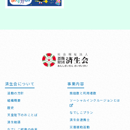
済生会について
事業内容
活動の方針
施設数と利用者数
組織概要
ソーシャルインクルージョンとは
歴史
なでしこプラン
天皇陛下のおことば
済生会連携士
済生勅語
災害援助活動
なでしこ紋章の由来