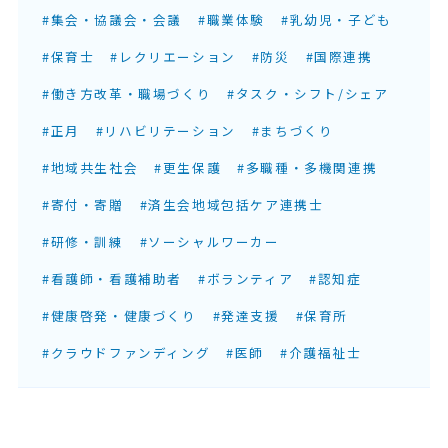
#集会・協議会・会議
#職業体験
#乳幼児・子ども
#保育士
#レクリエーション
#防災
#国際連携
#働き方改革・職場づくり
#タスク・シフト/シェア
#正月
#リハビリテーション
#まちづくり
#地域共生社会
#更生保護
#多職種・多機関連携
#寄付・寄贈
#済生会地域包括ケア連携士
#研修・訓練
#ソーシャルワーカー
#看護師・看護補助者
#ボランティア
#認知症
#健康啓発・健康づくり
#発達支援
#保育所
#クラウドファンディング
#医師
#介護福祉士