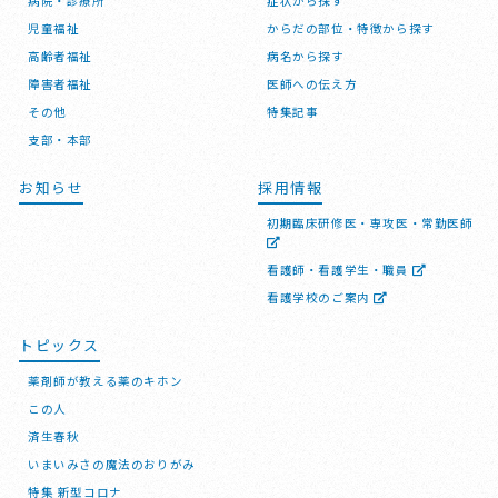
病院・診療所
症状から探す
児童福祉
からだの部位・特徴から探す
高齢者福祉
病名から探す
障害者福祉
医師への伝え方
その他
特集記事
支部・本部
お知らせ
採用情報
初期臨床研修医・専攻医・常勤医師
看護師・看護学生・職員
看護学校のご案内
トピックス
薬剤師が教える薬のキホン
この人
済生春秋
いまいみさの魔法のおりがみ
特集 新型コロナ