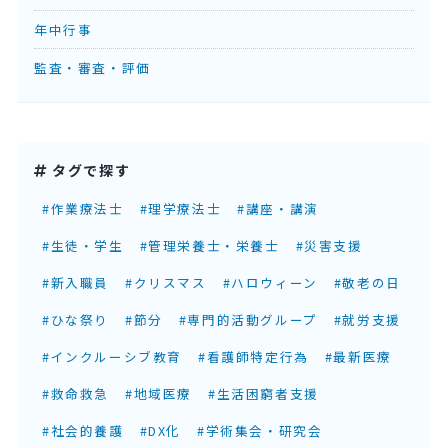
年中行事
監査・審査・評価
タグで探す
#作業療法士
#理学療法士
#講座・講演
#生徒・学生
#管理栄養士・栄養士
#災害支援
#新入職員
#クリスマス
#ハロウィーン
#敬老の日
#ひな祭り
#節分
#専門的活動グループ
#就労支援
#インクルーシブ教育
#看護師特定行為
#最新医療
#救命救急
#地域医療
#生活困窮者支援
#社会的養護
#DX化
#学術集会・研究会