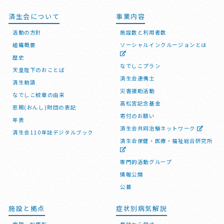
済生会について
事業内容
活動の方針
施設数と利用者数
組織概要
ソーシャルインクルージョンとは
歴史
なでしこプラン
天皇陛下のおことば
済生会連携士
済生勅語
災害援助活動
なでしこ紋章の由来
高松宮記念基金
恩賜(おんし)財団の表記
寄付のお願い
年表
済生会共同治験ネットワーク
済生会110年誌デジタルブック
済生会保健・医療・福祉総合研究所
専門的活動グループ
情報公開
公募
施設と拠点
症状別病気解説