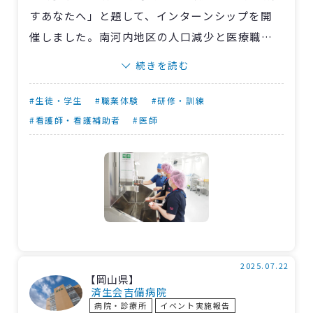
すあなたへ」と題して、インターンシップを開
催しました。南河内地区の人口減少と医療職の
人材不足を解消すべく、同地区在住の医療系学
続きを読む
生、将来同地区で働くことを目指す医療系学生
を対象に企画。それぞれ養成校に通う、看護師
#生徒・学生
#職業体験
#研修・訓練
12人、臨床工学技士1人、放射線技師2人、臨床
#看護師・看護補助者
#医師
検査技師4人の計19人が参加しました。
〈大阪〉富田林病院職員と同じユニホームを
着用し、実際の臨床現場を経験してもらいまし
た。参加者からは「病室で患者さんと話すなど
良い経験ができた」「救急外来で体験した心電
図やストレッチャーの操作が印象に残った」
「手術室で手袋をつけるのが難しかった。ガウ
2025.07.22
【岡山県】
ンは2人で協力して着るということも知れて、と
済生会吉備病院
病院・診療所
イベント実施報告
ても良い経験になった」との感想が寄せられま