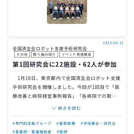
は先輩看護師になります。自分がされてうれしか
ったこと、かけられてうれしかった言葉を次の
新人看護師に対して心掛けてくれればと思いま
す。
これからも病院一丸となって「とよさい」を
2025.04.11
盛り上げていきましょう！
全国済生会ロボット支援手術研究会
その他
取り組み紹介
イベント実施報告
第1回研究会に22施設・62人が参加
1月18日、東京都内で全国済生会ロボット支援
手術研究会を開催しました。今回が1回目で「医
療改善と病院経営事例報告」「各病院での取り
組みの情報共有」を目的に、22施設から医師・
続きを読む
看護師など62人が一堂に会しました。
横浜市東部病院
の三角隆彦院長、
滋賀県病院
#専門的活動グループ
#最新医療
#学術集会・研究会
の三木恒治院長の挨拶に始まり、研究会主旨説
#看護師・看護補助者
#医師