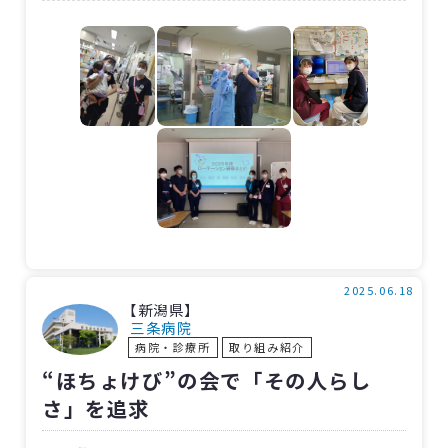
新人看護師6人にとっては看護師としての第一
歩を踏み出す大切な時期。個々に合った配属先
を決定するのは難しい選択です。そこで、八つの
部署で研修をした上で部署を決定することにし
ました。
研修後のアンケートでは、新人看護師から
「自分が病棟で働くイメージができた」、受け
入れ部署からは「配属後も研修で関わった看護
師がいると安心感につながると思う」との意見
がありました。
2025.06.18
現在、新人看護師たちは5月1日に決定した部
【新潟県】
三条病院
署で指導を受けながら頑張っています。
病院・診療所
取り組み紹介
“ほちょけび”の会で「その人らし
さ」を追求