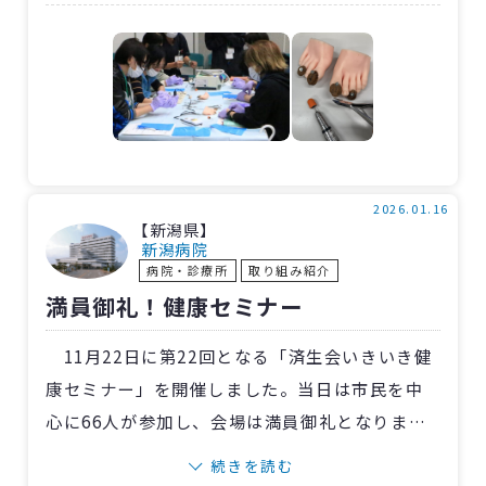
や、爪ゾンデ・グラインダーなどの手作り教材
を用いた実技演習を実施。参加者は楽しみなが
ら技術を習得し、知識を深めました。
会冒頭では皮膚・排泄ケア認定看護師の間宮
直子副看護部長が「安全な爪ケアの観察ポイン
ト」について講義。さらに「事前に足の状態を
知る」「やりすぎない」「迷ったら周囲に声を
2026.01.16
【新潟県】
かける」といった“安全で高齢者にやさしいケ
新潟病院
病院・診療所
取り組み紹介
ア”の姿勢を、「爪切り看護外来」の担当看護師
満員御礼！健康セミナー
8人がインストラクターとして丁寧に伝えまし
た。
11月22日に第22回となる「済生会いきいき健
康セミナー」を開催しました。当日は市民を中
心に66人が参加し、会場は満員御礼となりまし
た。
続きを読む
今回のテーマは「心不全にならない、増悪さ