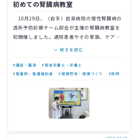
初めての腎臓病教室
ックライトを使って嘔吐物の飛散状況を可視化
しました。
10月29日、〈岩手〉岩泉病院の慢性腎臓病の
参加者からは「知識と理解の不十分な部分を
透析予防診療チーム部会が主催の腎臓病教室を
認識できた」などの声が寄せられました。
初開催しました。通院患者やその家族、ケアマ
ネジャーなど37人が参加しました。
続きを読む
当日は、冨澤優太内科医師が「腎臓の機能や
役割、慢性腎不全の定義」、上舘陽香管理栄養
#講座・講演
#管理栄養士・栄養士
士が「食事の基本的な知識と食事療法」を説
#看護師・看護補助者
#健康啓発・健康づくり
#医師
明。その後、佐々木真澄透析看護師による「日
常生活の過ごし方や要因となる高血圧や生活習
慣病の予防法」の講話を実施しました。
参加者からは「腎臓の基本的なことを知る機
会になった」「図で分かりやすく説明してもら
ったので吸収できた」と高評価でした。
2025.12.15