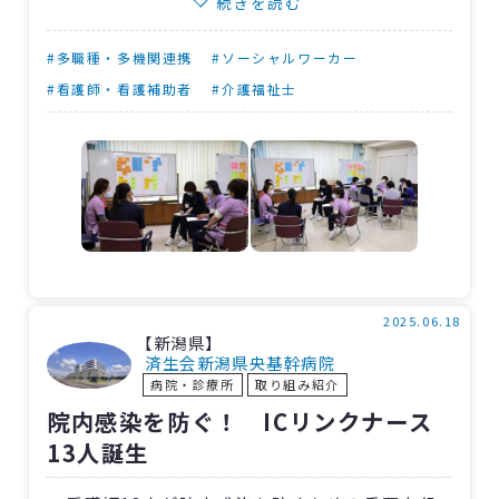
続きを読む
年ほど前から連携を深めるための活動をしてお
り、頭文字を連ねて会の名称を「ほちょけび」
#多職種・多機関連携
#ソーシャルワーカー
にしました。
#看護師・看護補助者
#介護福祉士
今回は連携施設に共有するサマリー（診療や
ケアの記録）の標準化を目指して意見交換会を
実施。共有すべき情報は何かを検討したところ
「その人らしさ」がキーワードとなりました。
各施設の看護師・介護士・MSWの10人が3回
の意見交換を行ない3月19日に発表。「欲しい情
報が分かった」「その人らしさに対する認識を
2025.06.18
【新潟県】
共有できた」との報告がありました。発表を経
済生会新潟県央基幹病院
病院・診療所
取り組み紹介
て、少しずつですが「患者さんの大切にしてい
院内感染を防ぐ！ ICリンクナース
る思い」などをサマリーに盛り込む取り組みが
13人誕生
始まっています。