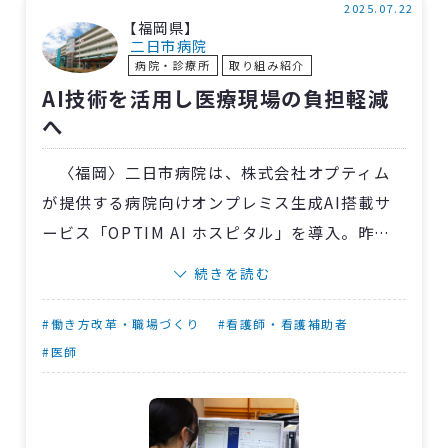
「患者さんの生活を知る貴重な経験となった」
2025.07.22
【福岡県】
との感想も。
二日市病院
病院・診療所
取り組み紹介
終了後のアンケートでは「職員の方が優しく
AI技術を活用し医療現場の負担軽減
接してくれて、改めて看護師を目指そうと思っ
へ
た」とのコメントがありました。
〈福岡〉二日市病院は、株式会社オプティム
が提供する病院向けオンプレミス生成AI搭載サ
ービス「OPTIM AI ホスピタル」を導入。昨年
12月からのテスト運用を経て、5月15日に正式稼
続きを読む
働を開始しました。
これまで当院では、看護サマリーや診療情報
#働き方改革・職場づくり
#看護師・看護補助者
提供書の作成に多くの時間が割かれ、医師や看
#医師
護師が本来の診療・ケア業務に専念できないこ
とが課題となっていました。
「OPTIM AI ホスピタル」を導入した結果、