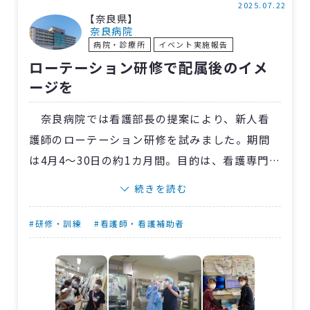
功しました 。こうした文書作成業務の効率化に
2025.07.22
【奈良県】
より、看護師の作業時間が大幅に短縮され、よ
奈良病院
病院・診療所
イベント実施報告
り質の高い患者ケアに時間を充てることが可能
ローテーション研修で配属後のイメ
になりました。
ージを
奈良病院では看護部長の提案により、新人看
護師のローテーション研修を試みました。期間
は4月4～30日の約1カ月間。目的は、看護専門職
として職場イメージを獲得し、働く自分の姿を
続きを読む
思い描き、配属後のリアリティーショックを緩
和することでした。
#研修・訓練
#看護師・看護補助者
新人看護師6人にとっては看護師としての第一
歩を踏み出す大切な時期。個々に合った配属先
を決定するのは難しい選択です。そこで、八つの
部署で研修をした上で部署を決定することにし