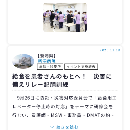
患者情報を整理して医師へ報告する演習を行な
いました。
実技では、窒息時の対応や気管内挿管の介助
を模型を用いて体験。高齢患者が多い当院で
は、身につけなければならない重要なスキルの
一つです。
2025.11.18
【新潟県】
参加者からは「救急アセスメントに自信が持
新潟病院
病院・診療所
イベント実施報告
てた」「学んだことを現場で生かしたい」とい
給食を患者さんのもとへ！ 災害に
った声が寄せられ、有意義な研修となりまし
備えリレー配膳訓練
た。
9月26日に防災・災害対応委員会で「給食用エ
レベーター停止時の対応」をテーマに研修会を
行ない、看護師・MSW・事務員・DMATの約20
人が参加しました。
続きを読む