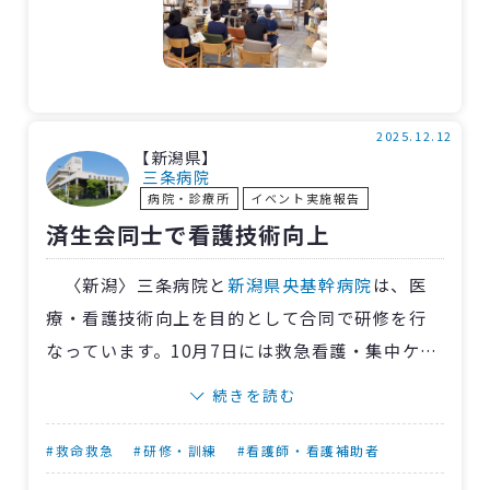
続いて、無印良品のスタッフが快眠グッズを
紹介。温浴効果を高め血行を促進する入浴剤
や、精油をブレンドした石鹸について、実際に
香りを試しながら効果や効能など快眠のアドバ
イスを行ないました。終了後には参加者へお土
2025.12.12
【新潟県】
産として渡され、「実際に試すことができてよ
三条病院
病院・診療所
イベント実施報告
かった」との感想がありました。
済生会同士で看護技術向上
〈新潟〉三条病院と
新潟県央基幹病院
は、医
療・看護技術向上を目的として合同で研修を行
なっています。10月7日には救急看護・集中ケア
研修を当院で開催しました。
続きを読む
当日は県央基幹病院の救急部門看護師を講師
に迎え、看護師10人が参加。講義では急変の予
#救命救急
#研修・訓練
#看護師・看護補助者
兆やアセスメントについて学び、事例をもとに