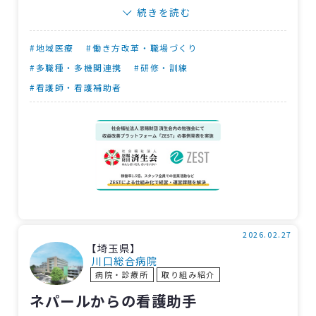
搭載訪問スケジュール自動作成クラウドで、滋
続きを読む
賀県済生会訪問看護ステーションでは本部契約
のもと約1年前から複数の事業所で導入していま
#地域医療
#働き方改革・職場づくり
す。
#多職種・多機関連携
#研修・訓練
#看護師・看護補助者
当日は、先行導入した当ステーションの安井
明子統括所長と、
〈大阪〉茨木訪問看護ステー
ション
の西森麻喜子所長が登壇し、参加者53人
と事例を共有しました。
安井統括所長は、スケジュールの見える化と
移動効率の向上により「空き枠」が明確にな
り、新規利用者受け入れに余裕が持てるように
2026.02.27
なったと報告。西森所長は、地域連携管理機能
【埼玉県】
（RRM）を活用し訪問ルート上の連携事業所が
川口総合病院
病院・診療所
取り組み紹介
把握できることや、現場で即座に活動報告が完
ネパールからの看護助手
了することで連携活動数が増加したと発表しま