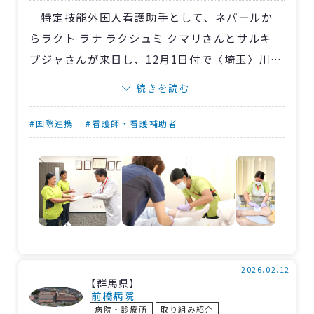
した。
特定技能外国人看護助手として、ネパールか
らラクト ラナ ラクシュミ クマリさんとサルキ
プジャさんが来日し、12月1日付で〈埼玉〉川口
総合病院看護部に入職しました。
続きを読む
佐藤雅彦病院長から辞令を受け取る際の二人
の表情には緊張も見られましたが、病院長の気
#国際連携
#看護師・看護補助者
さくな問いかけに対してにこやかに答える姿が
とても印象的でした。
病棟をのぞくと、ラクシュミさんとサルキさ
んは、さっそく病棟の先輩職員と共に、入院患
者さんの清拭を行なっていました。外国人看護
助手として働き始めたばかりであることを伝え
ると、患者さんから「がんばってね」と温かい
2026.02.12
【群馬県】
声をかけていただく場面も。
前橋病院
病院・診療所
取り組み紹介
二人は現在、日本語の勉強と業務の両立に