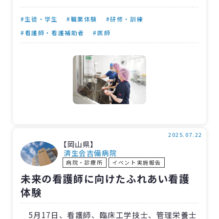
生、将来同地区で働くことを目指す医療系学生
を対象に企画。それぞれ養成校に通う、看護師
#生徒・学生
#職業体験
#研修・訓練
12人、臨床工学技士1人、放射線技師2人、臨床
#看護師・看護補助者
#医師
検査技師4人の計19人が参加しました。
〈大阪〉富田林病院職員と同じユニホームを
着用し、実際の臨床現場を経験してもらいまし
た。参加者からは「病室で患者さんと話すなど
良い経験ができた」「救急外来で体験した心電
図やストレッチャーの操作が印象に残った」
「手術室で手袋をつけるのが難しかった。ガウ
2025.07.22
【岡山県】
ンは2人で協力して着るということも知れて、と
済生会吉備病院
病院・診療所
イベント実施報告
ても良い経験になった」との感想が寄せられま
未来の看護師に向けたふれあい看護
した。
体験
5月17日、看護師、臨床工学技士、管理栄養士