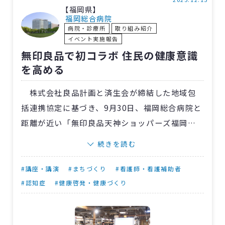
この教室は今年度計4回の開催を計画。次回は
【福岡県】
12月17日に実施予定です。医師や管理栄養士に
福岡総合病院
病院・診療所
取り組み紹介
加え、運動の観点から指導を行なう理学療法士
イベント実施報告
も講師に加える予定です。
無印良品で初コラボ 住民の健康意識
を高める
株式会社良品計画と済生会が締結した地域包
括連携協定に基づき、9月30日、福岡総合病院と
距離が近い「無印良品天神ショッパーズ福岡
店」で市民向けイベントを開催しました。
続きを読む
コラボ初開催となる今回のテーマは「認知症
予防について」。当院の認知症看護認定看護
#講座・講演
#まちづくり
#看護師・看護補助者
師・保利京子さんが「誰でもできる認知症ケ
#認知症
#健康啓発・健康づくり
ア」と題し、睡眠と脳の関係や、認知症予防と
睡眠習慣などを分かりやすく講演しました。