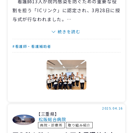
看護師13人が院内感染を防ぐための重要な役
割を担う「ICリンク」に認定され、3月28日に授
与式が行なわれました。
ICリンクは、感染管理室（ICT）から感染管理
続きを読む
に関する知識を学び、実践モデルとして、感染
対策が実行できることを目指しています。また、
#看護師・看護補助者
現場で起こる問題点について、ICTと連携して改
善に取り組み、部署での感染対策を強化してい
ます。
「今後は看護師だけでなく、他の職種にも感
染管理の知識を持ったスタッフを増やすこと
で、より安全な医療環境を目指していきたい」
と感染管理認定看護師の小柳浩子さんと朝妻聡
2025.04.16
【三重県】
美さんは語っています。
松阪総合病院
病院・診療所
取り組み紹介
今年度は、看護師・ナースアシスタント・歯