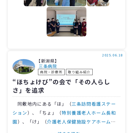
ました。
研修後のアンケートでは、新人看護師から
「自分が病棟で働くイメージができた」、受け
入れ部署からは「配属後も研修で関わった看護
師がいると安心感につながると思う」との意見
がありました。
2025.06.18
現在、新人看護師たちは5月1日に決定した部
【新潟県】
三条病院
署で指導を受けながら頑張っています。
病院・診療所
取り組み紹介
“ほちょけび”の会で「その人らし
さ」を追求
同敷地内にある「ほ」（
三条訪問看護ステー
ション
）、「ちょ」（
特別養護老人ホーム長和
園
）、「け」（
介護老人保健施設ケアホーム三
条
）、そして「び」（三条病院）の4施設は、5