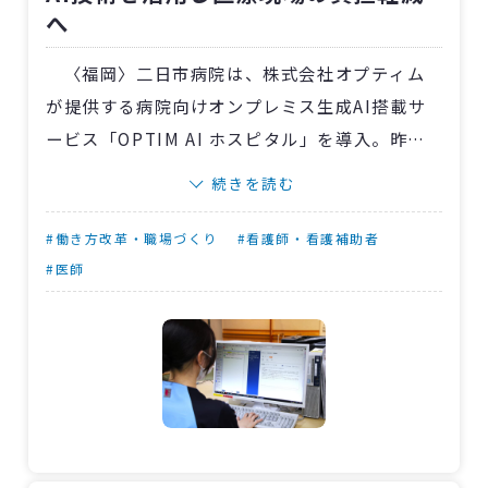
へ
た」とのコメントがありました。
〈福岡〉二日市病院は、株式会社オプティム
が提供する病院向けオンプレミス生成AI搭載サ
ービス「OPTIM AI ホスピタル」を導入。昨年
12月からのテスト運用を経て、5月15日に正式稼
続きを読む
働を開始しました。
これまで当院では、看護サマリーや診療情報
#働き方改革・職場づくり
#看護師・看護補助者
提供書の作成に多くの時間が割かれ、医師や看
#医師
護師が本来の診療・ケア業務に専念できないこ
とが課題となっていました。
「OPTIM AI ホスピタル」を導入した結果、
当院では12日以上の入院患者の退院時看護サマ
リー作成において、その84%を同サービスが支
援し、関連業務コストを36%削減することに成