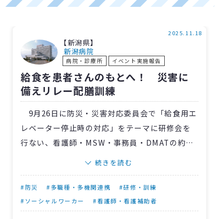
2025.11.18
【新潟県】
新潟病院
病院・診療所
イベント実施報告
給食を患者さんのもとへ！ 災害に
備えリレー配膳訓練
9月26日に防災・災害対応委員会で「給食用エ
レベーター停止時の対応」をテーマに研修会を
行ない、看護師・MSW・事務員・DMATの約20
人が参加しました。
続きを読む
昨年元日の能登半島地震発生時、新潟病院で
は給食用を含むエレベーター全機が停止。病棟
#防災
#多職種・多機関連携
#研修・訓練
内に配膳車を運び入れることができず、当院の
#ソーシャルワーカー
#看護師・看護補助者
DMATや各部署職員の協力を得て、当日の夕食を