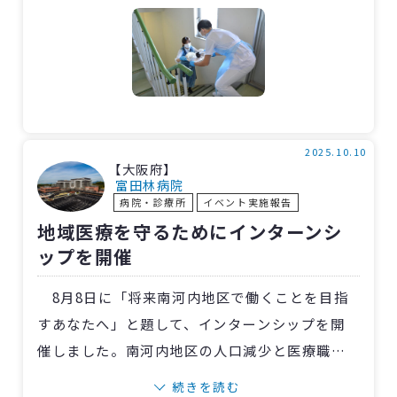
リレー方式で配膳しました。
研修は「震度4の地震が発生したものの施設に
大きな被害はなく、食事は提供できる」という
想定で実施。7～10階の間でリレー方式での配膳
を練習しました。
当院は10階建てで、厨房は1階で病棟は9階ま
2025.10.10
【大阪府】
であり、配膳には多くの人員や労力が必要です。
富田林病院
病院・診療所
イベント実施報告
災害時の人員確保の課題はありますが、いつ起
地域医療を守るためにインターンシ
こるか分からない災害に備えることができまし
ップを開催
た。
8月8日に「将来南河内地区で働くことを目指
すあなたへ」と題して、インターンシップを開
催しました。南河内地区の人口減少と医療職の
人材不足を解消すべく、同地区在住の医療系学
続きを読む