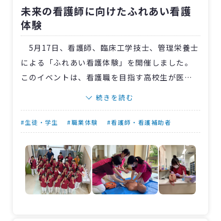
未来の看護師に向けたふれあい看護
した。
体験
5月17日、看護師、臨床工学技士、管理栄養士
による「ふれあい看護体験」を開催しました。
このイベントは、看護職を目指す高校生が医療
の現場を体験し、看護職や関連職種への理解を
続きを読む
深めることを目的としています。
当日は18人の学生が来院し、採血やAED操作
#生徒・学生
#職業体験
#看護師・看護補助者
の体験、摂食嚥下訓練や生活リハビリの見学、
管理栄養士の講話を聞くなど、多様な医療の現
場に触れました。
特にシミュレーターを使用した採血体験は大
好評で、「本格的でワクワクした」との声が寄
せられました。また、生活リハビリの見学では