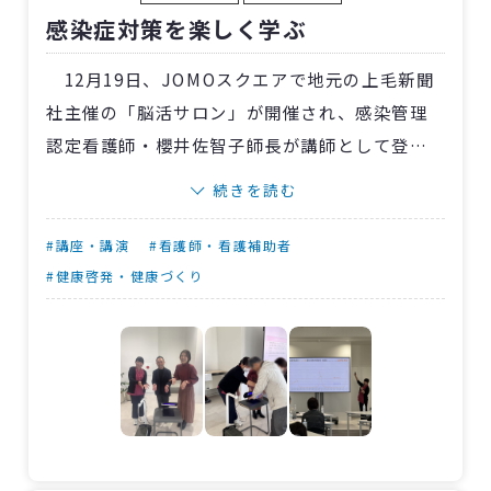
感染症対策を楽しく学ぶ
日々取り組んでいます。それぞれの力を十分に発
揮できるように、職員皆でしっかりとサポート
12月19日、JOMOスクエアで地元の上毛新聞
していきます。
社主催の「脳活サロン」が開催され、感染管理
認定看護師・櫻井佐智子師長が講師として登壇
しました。
続きを読む
講演では、来場した約30人に向けて、インフ
ルエンザや新型コロナウイルス感染症の流行状
#講座・講演
#看護師・看護補助者
況を踏まえ、日常生活で役立つ感染症対策の基
#健康啓発・健康づくり
本を分かりやすく解説。正しいマスクの着脱方
法や手洗いのポイントに加え、蛍光塗料を使っ
た手洗い体験では、実体験を通して理解が深ま
り、参加者が笑顔で取り組む姿が印象的でし
た。
質疑応答では、家庭内感染対策など身近な疑