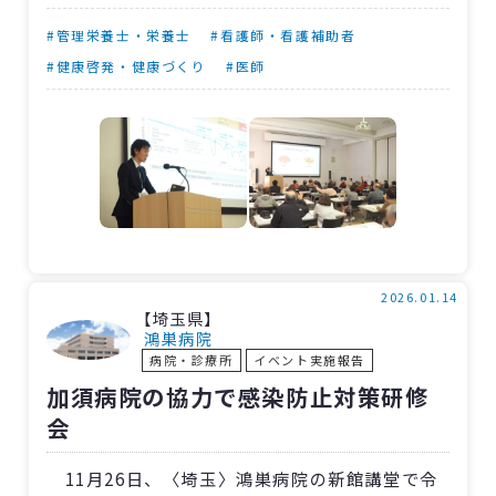
せない」。循環器内科・鈴木友康医師が心臓の
#管理栄養士・栄養士
#看護師・看護補助者
基礎知識や心不全についての説明、予防方法な
#健康啓発・健康づくり
#医師
ど幅広い内容で講演を行ないました。続いて、
看護師が心臓リハビリテーションの説明や自宅
でできる運動の紹介、管理栄養士がクイズを交
えながら普段の食事に関する塩分の知識や減塩
のポイントを解説しました。
各演題で熱心に質問する参加者の姿も見ら
れ、アンケートでは「日常生活に役立てたい」
2026.01.14
【埼玉県】
「心臓リハビリの重要さに気付いた」「次回も
鴻巣病院
病院・診療所
イベント実施報告
ぜひ参加したい」といった前向きな言葉も。今
加須病院の協力で感染防止対策研修
後も、セミナーを通して健康に役立つ情報をお
会
届けしていきます。
11月26日、〈埼玉〉鴻巣病院の新館講堂で令