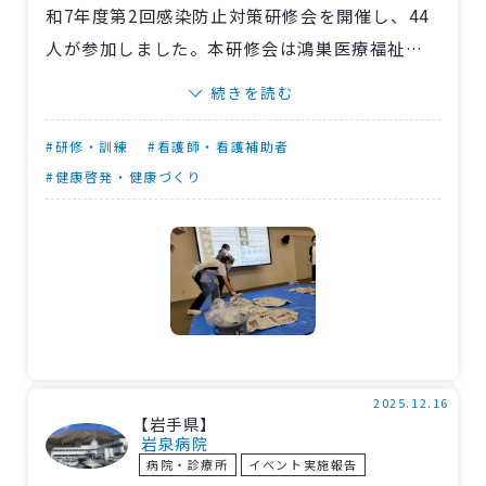
和7年度第2回感染防止対策研修会を開催し、44
人が参加しました。本研修会は鴻巣医療福祉セ
ンター感染防止対策委員会が主催し、清潔で衛
続きを読む
生的な療養環境を維持・改善することを目的と
して定期的に行なっています。
#研修・訓練
#看護師・看護補助者
済生会唯一の精神科単科病院である当院は現
#健康啓発・健康づくり
在、感染管理の認定看護師が不在です。そのた
め、当日は
〈埼玉〉加須病院
の感染管理認定看
護師、小美野勝副看護部長と新井博美看護師を
講師に迎え、感染ラウンド（病棟巡視）と集合
研修を実施しました。
病棟巡視では、感染管理認定看護師の視点で
衛生管理の状況を確認。指摘された点について
2025.12.16
【岩手県】
は病棟師長とICTナースが検討し、速やかな改善
岩泉病院
病院・診療所
イベント実施報告
に努めています。吐しゃ物処理の演習では、ブラ