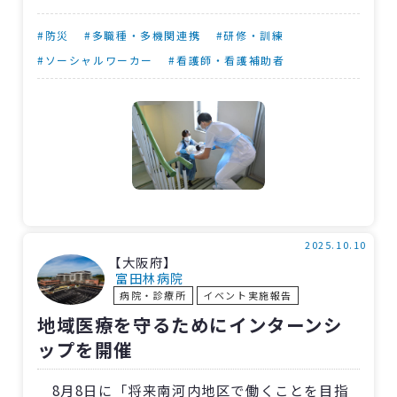
昨年元日の能登半島地震発生時、新潟病院で
は給食用を含むエレベーター全機が停止。病棟
#防災
#多職種・多機関連携
#研修・訓練
内に配膳車を運び入れることができず、当院の
#ソーシャルワーカー
#看護師・看護補助者
DMATや各部署職員の協力を得て、当日の夕食を
リレー方式で配膳しました。
研修は「震度4の地震が発生したものの施設に
大きな被害はなく、食事は提供できる」という
想定で実施。7～10階の間でリレー方式での配膳
を練習しました。
当院は10階建てで、厨房は1階で病棟は9階ま
2025.10.10
【大阪府】
であり、配膳には多くの人員や労力が必要です。
富田林病院
病院・診療所
イベント実施報告
災害時の人員確保の課題はありますが、いつ起
地域医療を守るためにインターンシ
こるか分からない災害に備えることができまし
ップを開催
た。
8月8日に「将来南河内地区で働くことを目指