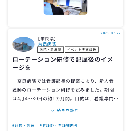
当院では12日以上の入院患者の退院時看護サマ
リー作成において、その84%を同サービスが支
援し、関連業務コストを36%削減することに成
功しました 。こうした文書作成業務の効率化に
2025.07.22
【奈良県】
より、看護師の作業時間が大幅に短縮され、よ
奈良病院
病院・診療所
イベント実施報告
り質の高い患者ケアに時間を充てることが可能
ローテーション研修で配属後のイメ
になりました。
ージを
奈良病院では看護部長の提案により、新人看
護師のローテーション研修を試みました。期間
は4月4～30日の約1カ月間。目的は、看護専門職
として職場イメージを獲得し、働く自分の姿を
続きを読む
思い描き、配属後のリアリティーショックを緩
和することでした。
#研修・訓練
#看護師・看護補助者