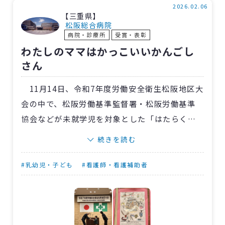
問にも丁寧に対応。「ウイルスを完全になくす
2026.02.06
【三重県】
のではなく、減らす意識が大切」と呼びかけま
松阪総合病院
病院・診療所
受賞・表彰
した。
わたしのママはかっこいいかんごし
身近なテーマを楽しく学べる機会となり、参
さん
加者にとって日常生活を見直すきっかけとなる
時間となりました。
11月14日、令和7年度労働安全衛生松阪地区大
会の中で、松阪労働基準監督署・松阪労働基準
協会などが未就学児を対象とした「はたらくひ
と」イラスト募集の表彰式が行なわれました。
続きを読む
〈三重〉松阪総合病院に勤務する竹内久美子
さんのお子さん、彗真さんの作品が優秀賞を受
#乳幼児・子ども
#看護師・看護補助者
賞。「ママが病院で働く姿」を題材に、看護師
としてキャップを被（かぶ）るママの姿、救急
車やストレッチャー、点滴棒やマスクといった
細かい医療機器まで上手に描かれています。