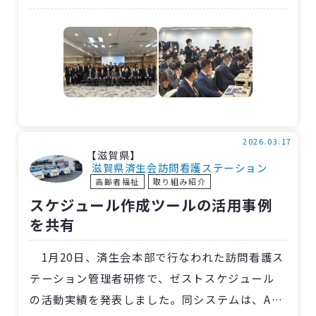
明を会代表の石田勝・横浜市東部病院ロボット
手術センター長・泌尿器科部長が行ないまし
た。
Executiveセッションでは病院経営とロボッ
ト支援手術導入に関わる演題を二つ、同様に
Executive Surgeonセッションではロボット支
援手術のスタンダード化と臨床改善によるトー
2026.03.17
【滋賀県】
タルコストケアの2演題を発表。また、後半では
滋賀県済生会訪問看護ステーション
高齢者福祉
取り組み紹介
Da Vinci最新機種SPを使用した事例紹介や手術
スケジュール作成ツールの活用事例
室看護師による発表がありました。
を共有
1月20日、済生会本部で行なわれた訪問看護ス
テーション管理者研修で、ゼストスケジュール
の活動実績を発表しました。同システムは、AI