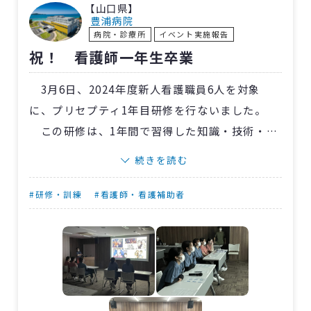
【山口県】
す。
豊浦病院
病院・診療所
イベント実施報告
退院後は疾患管理が不十分になる場合も。ま
祝！ 看護師一年生卒業
ずは心不全を持ちながらの療養生活をねぎらう
ことから始め、継続できていることは賞賛し、
3月6日、2024年度新人看護職員6人を対象
改善点がある場合は患者さんと一緒に対応方法
に、プリセプティ1年目研修を行ないました。
を考えています。
この研修は、1年間で習得した知識・技術・態
度を振り返って発表することで、自分自身の強
続きを読む
みと弱みを知り次年度の課題を見つけることを
目的としてます。
#研修・訓練
#看護師・看護補助者
スライドショーでは1年間の思い出や病棟スタ
ッフからのメッセージが流れ、涙ぐむ場面も。
最後に所属長から修了証を手渡し、記念撮影を
行ないました。
一年生卒業、おめでとうございます。4月から