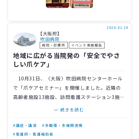
表彰状を受け取るとき、もらうまでずっと手
をのばしている姿がとてもかわいらしく、印象
に残っています。彗真さんは「名前も全部自分で
2026.01.19
【大阪府】
書きました！」と元気よく教えてくれました。
吹田病院
病院・診療所
イベント実施報告
毎日それぞれの持ち場で忙しく働いています
地域に広がる当院発の「安全でやさ
が、心にそっと温もりを届けてくれる出来事で
しい爪ケア」
した。
10月31日、〈大阪〉吹田病院センターホール
で「爪ケアセミナー」を開催しました。近隣の
高齢者施設13施設、訪問看護ステーション3施設
から看護師・介護士約30人が参加し、足の健康
続きを読む
を守るための専門的ケアを学びました。
当院の専門性を生かしたこの取り組み。当日
#講座・講演
#多職種・多機関連携
は地域医療支援部が制作したリアルな足モデル
#看護師・看護補助者