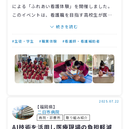
による「ふれあい看護体験」を開催しました。
このイベントは、看護職を目指す高校生が医療
の現場を体験し、看護職や関連職種への理解を
続きを読む
深めることを目的としています。
当日は18人の学生が来院し、採血やAED操作
#生徒・学生
#職業体験
#看護師・看護補助者
の体験、摂食嚥下訓練や生活リハビリの見学、
管理栄養士の講話を聞くなど、多様な医療の現
場に触れました。
特にシミュレーターを使用した採血体験は大
好評で、「本格的でワクワクした」との声が寄
せられました。また、生活リハビリの見学では
「患者さんの生活を知る貴重な経験となった」
2025.07.22
【福岡県】
との感想も。
二日市病院
病院・診療所
取り組み紹介
終了後のアンケートでは「職員の方が優しく
AI技術を活用し医療現場の負担軽減
接してくれて、改めて看護師を目指そうと思っ