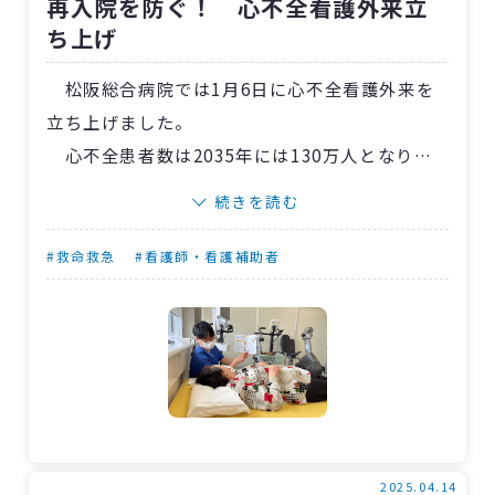
再入院を防ぐ！ 心不全看護外来立
科衛生士・作業療法士・理学療法士・臨床検査
ち上げ
技師など多職種17人が受講予定です。
松阪総合病院では1月6日に心不全看護外来を
立ち上げました。
心不全患者数は2035年には130万人となり、
心不全パンデミック時代が到来するといわれて
続きを読む
います。当院でも年間200例程度の心不全での入
院があり、再入院を繰り返す患者さんも少なく
#救命救急
#看護師・看護補助者
ありません。
再入院は非医学的な誘因が多くを占め、生活
習慣の改善とともに、セルフケアによる増悪予
防が鍵となります。
そこで、患者教育の継続によるセルフケアの
維持・向上を目指し、心不全看護外来を開設。
月1回を基本とし、30分程度の面談を行ないま
2025.04.14