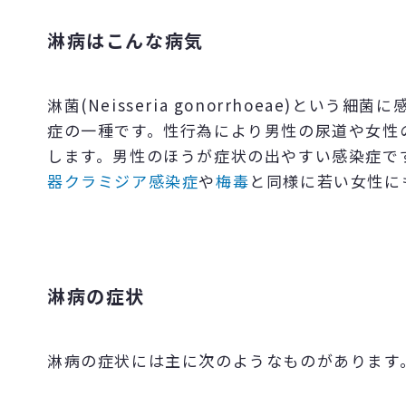
淋病はこんな病気
淋菌(Neisseria gonorrhoeae)と
症の一種です。性行為により男性の尿道や女性
します。男性のほうが症状の出やすい感染症です
器クラミジア感染症
や
梅毒
と同様に若い女性に
淋病の症状
淋病の症状には主に次のようなものがあります