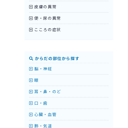
皮膚の異常
便・尿の異常
こころの症状
からだの部位から探す
脳・神経
眼
耳・鼻・のど
口・歯
心臓・血管
肺・気道