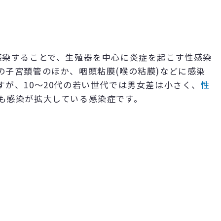
いう細菌に感染することで、生殖器を中心に炎症を起こす性感染
の子宮頚管のほか、咽頭粘膜(喉の粘膜)などに感染
が、10～20代の若い世代では男女差は小さく、
性
も感染が拡大している感染症です。
。