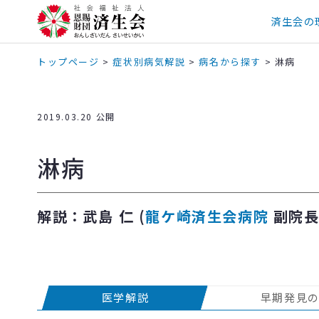
済生会の
トップページ
>
症状別病気解説
>
病名から探す
>
淋病
2019.03.20 公開
淋病
解説：武島 仁 (
龍ケ崎済生会病院
副院長
医学解説
早期発見