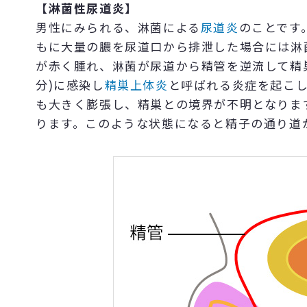
【淋菌性尿道炎】
男性にみられる、淋菌による
尿道炎
のことです
もに大量の膿を尿道口から排泄した場合には淋
が赤く腫れ、淋菌が尿道から精管を逆流して精
分)に感染し
精巣上体炎
と呼ばれる炎症を起こ
も大きく膨張し、精巣との境界が不明となりま
ります。このような状態になると精子の通り道