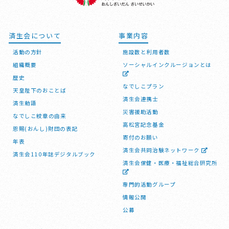
済生会について
事業内容
活動の方針
施設数と利用者数
組織概要
ソーシャルインクルージョンとは
歴史
なでしこプラン
天皇陛下のおことば
済生会連携士
済生勅語
災害援助活動
なでしこ紋章の由来
高松宮記念基金
恩賜(おんし)財団の表記
寄付のお願い
年表
済生会共同治験ネットワーク
済生会110年誌デジタルブック
済生会保健・医療・福祉総合研究所
専門的活動グループ
情報公開
公募