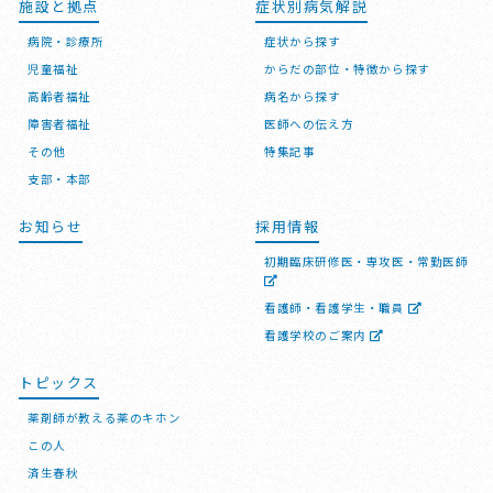
施設と拠点
症状別病気解説
病院・診療所
症状から探す
児童福祉
からだの部位・特徴から探す
高齢者福祉
病名から探す
障害者福祉
医師への伝え方
その他
特集記事
支部・本部
お知らせ
採用情報
初期臨床研修医・専攻医・常勤医師
看護師・看護学生・職員
看護学校のご案内
トピックス
薬剤師が教える薬のキホン
この人
済生春秋