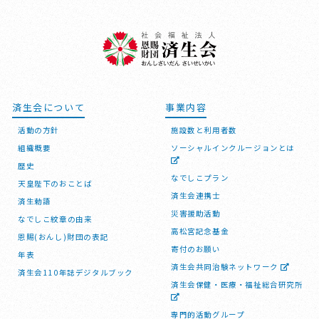
済生会について
事業内容
活動の方針
施設数と利用者数
組織概要
ソーシャルインクルージョンとは
歴史
なでしこプラン
天皇陛下のおことば
済生会連携士
済生勅語
災害援助活動
なでしこ紋章の由来
高松宮記念基金
恩賜(おんし)財団の表記
寄付のお願い
年表
済生会共同治験ネットワーク
済生会110年誌デジタルブック
済生会保健・医療・福祉総合研究所
専門的活動グループ