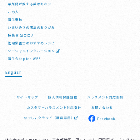
薬剤師が教える薬のキホン
この人
済生春秋
いまいみさの魔法のおりがみ
特集 新型コロナ
管理栄養士のおすすめレシピ
ソーシャルインクルージョン
済生会topics WEB
English
サイトマップ
個人情報保護規程
ハラスメント対応指針
カスタマーハラスメント対応指針
お問い合わせ
なでしこクラウド（職員専用）
Facebook
済生会本部 : 〒108-0073 東京都港区三田1-4-28(三田国際ビルヂング21