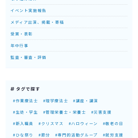
イベント実施報告
メディア出演、掲載・寄稿
受賞・表彰
年中行事
監査・審査・評価
タグで探す
#作業療法士
#理学療法士
#講座・講演
#生徒・学生
#管理栄養士・栄養士
#災害支援
#新入職員
#クリスマス
#ハロウィーン
#敬老の日
#ひな祭り
#節分
#専門的活動グループ
#就労支援