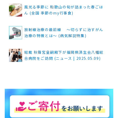
風光る季節に 和歌山の旬が詰まった春ごは
ん (全国 季節のmy行事食)
放射線治療の最前線 ～切らずに治すがん
治療の特徴とは～ (病気解説特集)
総裁 秋篠宮皇嗣殿下が福岡県済生会八幡総
合病院をご訪問 (ニュース | 2025.05.09)