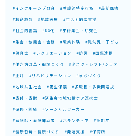
#インクルーシブ教育
#看護師特定行為
#最新医療
#救命救急
#地域医療
#生活困窮者支援
#社会的養護
#DX化
#学術集会・研究会
#集会・協議会・会議
#職業体験
#乳幼児・子ども
#保育士
#レクリエーション
#防災
#国際連携
#働き方改革・職場づくり
#タスク・シフト/シェア
#正月
#リハビリテーション
#まちづくり
#地域共生社会
#更生保護
#多職種・多機関連携
#寄付・寄贈
#済生会地域包括ケア連携士
#研修・訓練
#ソーシャルワーカー
#看護師・看護補助者
#ボランティア
#認知症
#健康啓発・健康づくり
#発達支援
#保育所