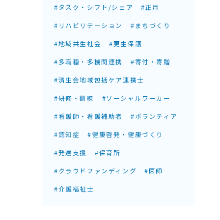
#タスク・シフト/シェア
#正月
#リハビリテーション
#まちづくり
#地域共生社会
#更生保護
#多職種・多機関連携
#寄付・寄贈
#済生会地域包括ケア連携士
#研修・訓練
#ソーシャルワーカー
#看護師・看護補助者
#ボランティア
#認知症
#健康啓発・健康づくり
#発達支援
#保育所
#クラウドファンディング
#医師
#介護福祉士