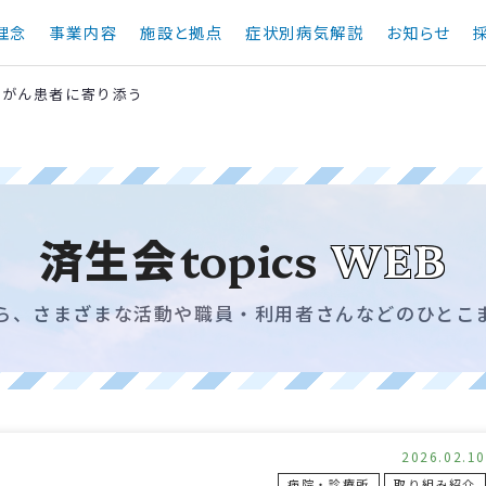
理念
事業内容
施設と拠点
症状別病気解説
お知らせ
でがん患者に寄り添う
済生会
topics
WEB
ら、さまざまな活動や職員・利用者さんなどのひとこ
2026.02.10
病院・診療所
取り組み紹介