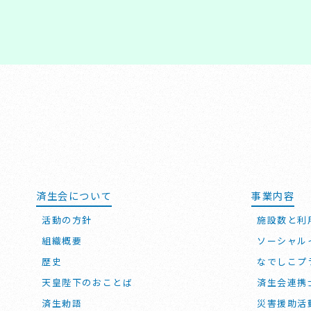
済生会について
事業内容
活動の方針
施設数と利
組織概要
ソーシャル
歴史
なでしこプ
天皇陛下のおことば
済生会連携
済生勅語
災害援助活