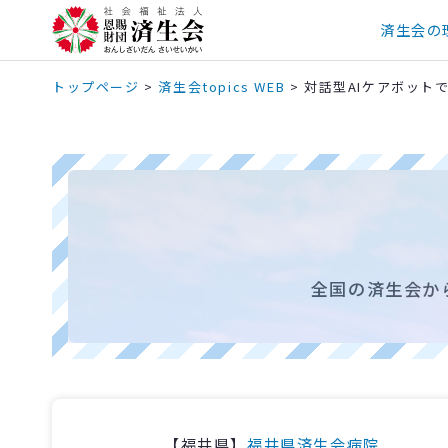
済生会の
トップページ
>
済生会topics WEB
>
対話型AIケアボット
全国の済生会か
【福井県】
福井県済生会病院