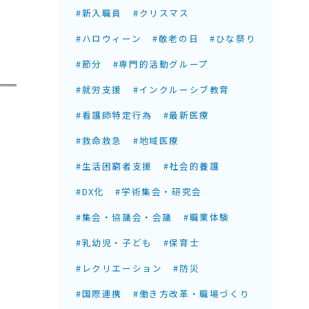
#新入職員
#クリスマス
#ハロウィーン
#敬老の日
#ひな祭り
#節分
#専門的活動グループ
#就労支援
#インクルーシブ教育
#看護師特定行為
#最新医療
#救命救急
#地域医療
#生活困窮者支援
#社会的養護
#DX化
#学術集会・研究会
#集会・協議会・会議
#職業体験
#乳幼児・子ども
#保育士
#レクリエーション
#防災
#国際連携
#働き方改革・職場づくり