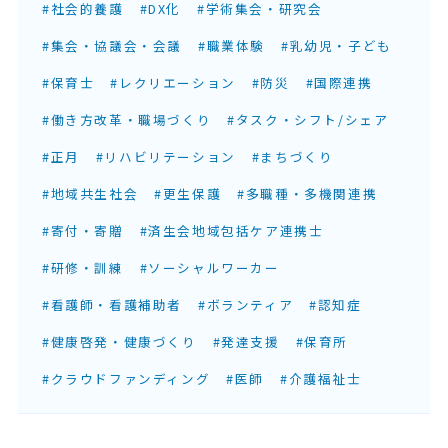
#社会的養護
#DX化
#学術集会・研究会
#集会・協議会・会議
#職業体験
#乳幼児・子ども
#保育士
#レクリエーション
#防災
#国際連携
#働き方改革・職場づくり
#タスク・シフト/シェア
#正月
#リハビリテーション
#まちづくり
#地域共生社会
#更生保護
#多職種・多機関連携
#寄付・寄贈
#済生会地域包括ケア連携士
#研修・訓練
#ソーシャルワーカー
#看護師・看護補助者
#ボランティア
#認知症
#健康啓発・健康づくり
#発達支援
#保育所
#クラウドファンディング
#医師
#介護福祉士