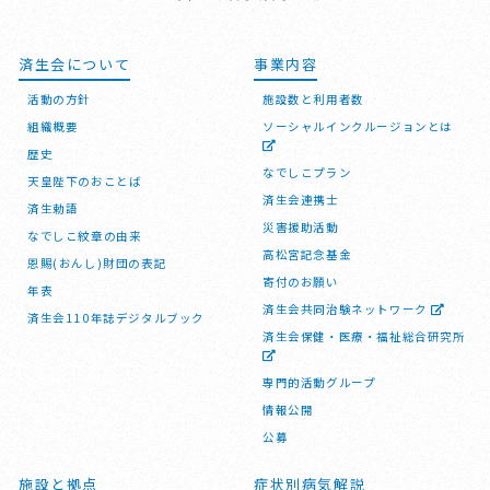
済生会について
事業内容
活動の方針
施設数と利用者数
組織概要
ソーシャルインクルージョンとは
歴史
なでしこプラン
天皇陛下のおことば
済生会連携士
済生勅語
災害援助活動
なでしこ紋章の由来
高松宮記念基金
恩賜(おんし)財団の表記
寄付のお願い
年表
済生会共同治験ネットワーク
済生会110年誌デジタルブック
済生会保健・医療・福祉総合研究所
専門的活動グループ
情報公開
公募
施設と拠点
症状別病気解説