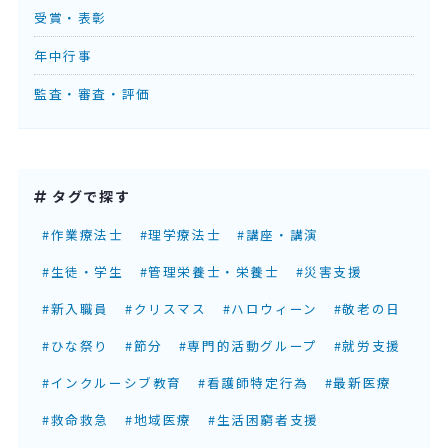
受賞・表彰
年中行事
監査・審査・評価
タグで探す
#作業療法士
#理学療法士
#講座・講演
#生徒・学生
#管理栄養士・栄養士
#災害支援
#新入職員
#クリスマス
#ハロウィーン
#敬老の日
#ひな祭り
#節分
#専門的活動グループ
#就労支援
#インクルーシブ教育
#看護師特定行為
#最新医療
#救命救急
#地域医療
#生活困窮者支援