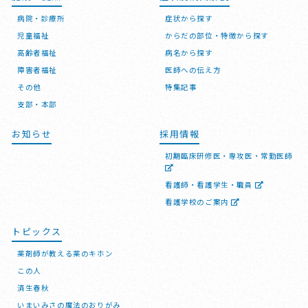
病院・診療所
症状から探す
児童福祉
からだの部位・特徴から探す
高齢者福祉
病名から探す
障害者福祉
医師への伝え方
その他
特集記事
支部・本部
お知らせ
採用情報
初期臨床研修医・専攻医・常勤医師
看護師・看護学生・職員
看護学校のご案内
トピックス
薬剤師が教える薬のキホン
この人
済生春秋
いまいみさの魔法のおりがみ