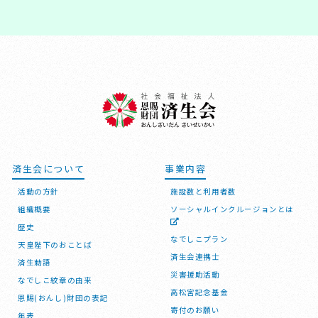
済生会について
事業内容
活動の方針
施設数と利用者数
組織概要
ソーシャルインクルージョンとは
歴史
なでしこプラン
天皇陛下のおことば
済生会連携士
済生勅語
災害援助活動
なでしこ紋章の由来
高松宮記念基金
恩賜(おんし)財団の表記
寄付のお願い
年表