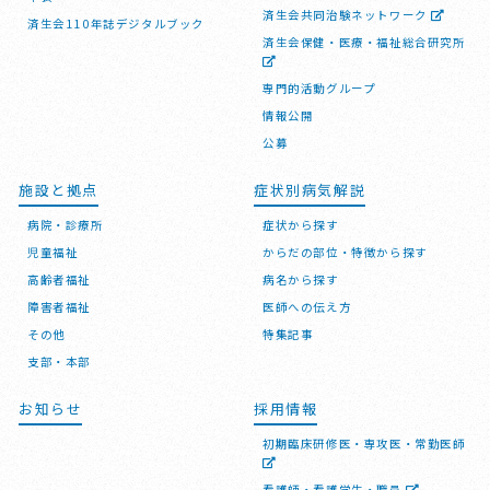
済生会共同治験ネットワーク
済生会110年誌デジタルブック
済生会保健・医療・福祉総合研究所
専門的活動グループ
情報公開
公募
施設と拠点
症状別病気解説
病院・診療所
症状から探す
児童福祉
からだの部位・特徴から探す
高齢者福祉
病名から探す
障害者福祉
医師への伝え方
その他
特集記事
支部・本部
お知らせ
採用情報
初期臨床研修医・専攻医・常勤医師
看護師・看護学生・職員