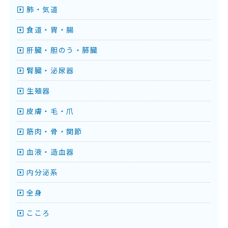
肺・気道
食道・胃・腸
肝臓・胆のう・膵臓
腎臓・泌尿器
生殖器
皮膚・毛・爪
筋肉・骨・関節
血液・造血器
内分泌系
全身
こころ