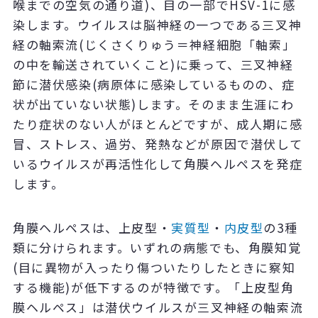
喉までの空気の通り道)、目の一部でHSV-1に感
染します。ウイルスは脳神経の一つである三叉神
経の軸索流(じくさくりゅう＝神経細胞「軸索」
の中を輸送されていくこと)に乗って、三叉神経
節に潜伏感染(病原体に感染しているものの、症
状が出ていない状態)します。そのまま生涯にわ
たり症状のない人がほとんどですが、成人期に感
冒、ストレス、過労、発熱などが原因で潜伏して
いるウイルスが再活性化して角膜ヘルペスを発症
します。
角膜ヘルペスは、上皮型・
実質型
・
内皮型
の3種
類に分けられます。いずれの病態でも、角膜知覚
(目に異物が入ったり傷ついたりしたときに察知
する機能)が低下するのが特徴です。「上皮型角
膜ヘルペス」は潜伏ウイルスが三叉神経の軸索流