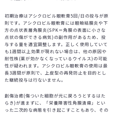
初期治療はアシクロビル眼軟膏5回/日の投与が原
則です。アシクロビル眼軟膏には眼瞼結膜炎や下
方の点状表層角膜炎(SPK＝角膜の表面に小さな
点状の傷ができる病気)の副作用があるため、投
与する量を適宜調整します。正しく使用していて
も1週間以上効果が現れない場合は、他の原因や
耐性株(薬が効かなくなっているウイルス)の可能
性が疑われます。アシクロビル眼軟膏の使用は最
長3週間が原則で、上皮型の再発防止を目的とし
た継続投与は行ないません。
創傷治癒(傷ついた細胞が元に戻ろうとするはた
らき)が進まずに、「栄養障害性角膜潰瘍」とい
った二次的な病態を引き起こすこともあり、その