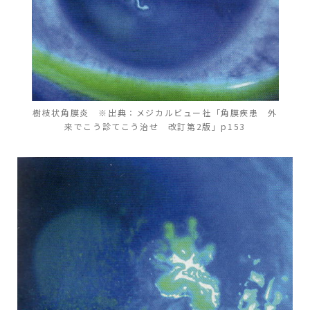
樹枝状角膜炎 ※出典：メジカルビュー社「角膜疾患 外
来でこう診てこう治せ 改訂第2版」p153