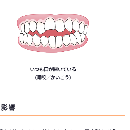
いつも口が開いている
(開咬／かいこう)
す影響