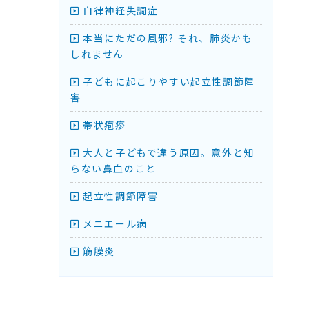
自律神経失調症
本当にただの風邪? それ、肺炎かも
しれません
子どもに起こりやすい起立性調節障
害
帯状疱疹
大人と子どもで違う原因。意外と知
らない鼻血のこと
起立性調節障害
メニエール病
筋膜炎