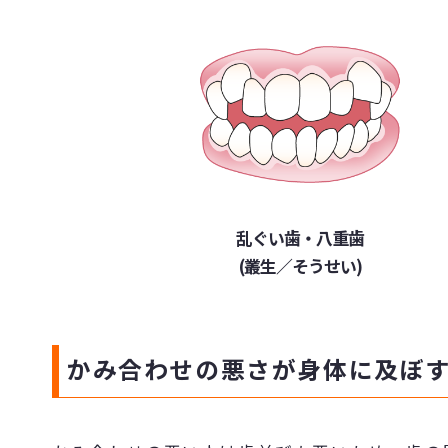
乱ぐい歯・八重歯
(叢生／そうせい)
かみ合わせの悪さが身体に及ぼ