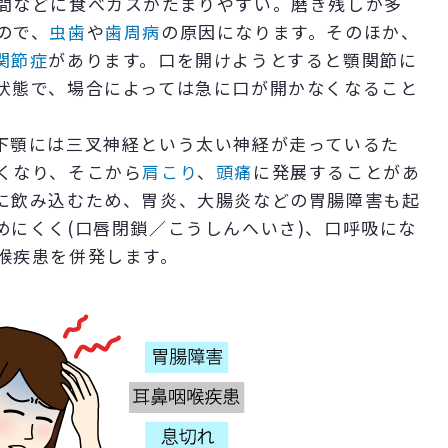
間などに食べカスがたまりやすい。磨き残しが多
ので、
虫歯
や
歯周病
の原因になります。そのほか、
関節症
があります。口を開けようとすると顎関節に
状態で、場合によっては急に口が開かなくなること
下顎には三叉神経という太い神経が走っているた
くなり、そこから
肩こり
、
頭痛
に発展することがあ
に飲み込むため、胃炎、大腸炎などの胃腸障害も起
めにくく(口唇閉鎖／こうしんへいさ)、口呼吸にな
喉疾患を併発します。