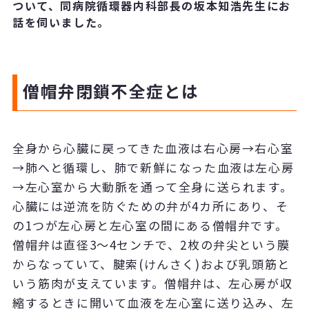
ついて、同病院循環器内科部長の坂本知浩先生にお
話を伺いました。
僧帽弁閉鎖不全症
とは
全身から心臓に戻ってきた血液は右心房→右心室
→肺へと循環し、肺で新鮮になった血液は左心房
→左心室から大動脈を通って全身に送られます。
心臓には逆流を防ぐための弁が4カ所にあり、そ
の1つが左心房と左心室の間にある僧帽弁です。
僧帽弁は直径3～4センチで、2枚の弁尖という膜
からなっていて、腱索(けんさく)および乳頭筋と
いう筋肉が支えています。僧帽弁は、左心房が収
縮するときに開いて血液を左心室に送り込み、左