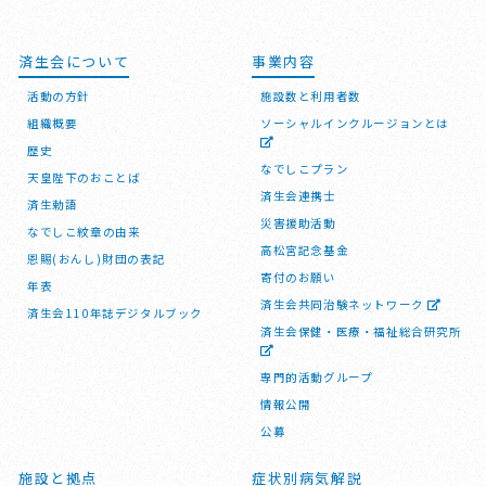
済生会について
事業内容
活動の方針
施設数と利用者数
組織概要
ソーシャルインクルージョンとは
歴史
なでしこプラン
天皇陛下のおことば
済生会連携士
済生勅語
災害援助活動
なでしこ紋章の由来
高松宮記念基金
恩賜(おんし)財団の表記
寄付のお願い
年表
済生会共同治験ネットワーク
済生会110年誌デジタルブック
済生会保健・医療・福祉総合研究所
専門的活動グループ
情報公開
公募
施設と拠点
症状別病気解説