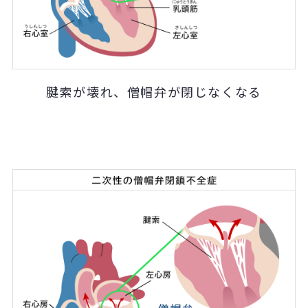
腱索が壊れ、僧帽弁が閉じなくなる