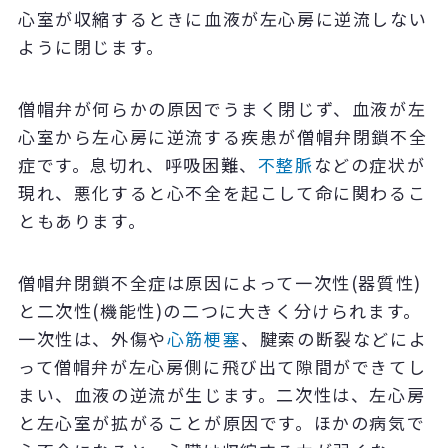
心室が収縮するときに血液が左心房に逆流しない
ように閉じます。
僧帽弁が何らかの原因でうまく閉じず、血液が左
心室から左心房に逆流する疾患が僧帽弁閉鎖不全
症です。息切れ、呼吸困難、
不整脈
などの症状が
現れ、悪化すると心不全を起こして命に関わるこ
ともあります。
僧帽弁閉鎖不全症は原因によって一次性(器質性)
と二次性(機能性)の二つに大きく分けられます。
一次性は、外傷や
心筋梗塞
、腱索の断裂などによ
って僧帽弁が左心房側に飛び出て隙間ができてし
まい、血液の逆流が生じます。二次性は、左心房
と左心室が拡がることが原因です。ほかの病気で