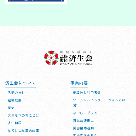
済生会について
事業内容
活動の方針
施設数と利用者数
組織概要
ソーシャルインクルージョンとは
歴史
なでしこプラン
天皇陛下のおことば
済生会連携士
済生勅語
災害援助活動
なでしこ紋章の由来
高松宮記念基金