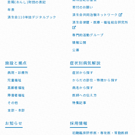
恩賜(おんし)財団の表記
寄付のお願い
年表
済生会共同治験ネットワーク
済生会110年誌デジタルブック
済生会保健・医療・福祉総合研究所
専門的活動グループ
情報公開
公募
施設と拠点
症状別病気解説
病院・診療所
症状から探す
児童福祉
からだの部位・特徴から探す
高齢者福祉
病名から探す
障害者福祉
医師への伝え方
その他
特集記事
支部・本部
お知らせ
採用情報
初期臨床研修医・専攻医・常勤医師