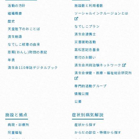
活動の方針
施設数と利用者数
組織概要
ソーシャルインクルージョンとは
歴史
なでしこプラン
天皇陛下のおことば
済生会連携士
済生勅語
災害援助活動
なでしこ紋章の由来
高松宮記念基金
恩賜(おんし)財団の表記
寄付のお願い
年表
済生会共同治験ネットワーク
済生会110年誌デジタルブック
済生会保健・医療・福祉総合研究所
専門的活動グループ
情報公開
公募
施設と拠点
症状別病気解説
病院・診療所
症状から探す
児童福祉
からだの部位・特徴から探す