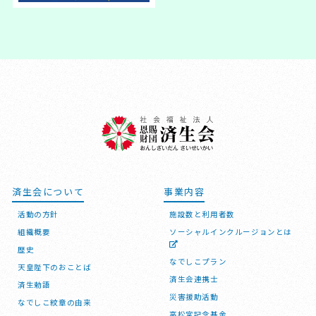
済生会について
事業内容
活動の方針
施設数と利用者数
組織概要
ソーシャルインクルージョンとは
歴史
なでしこプラン
天皇陛下のおことば
済生会連携士
済生勅語
災害援助活動
なでしこ紋章の由来
高松宮記念基金