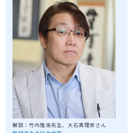
解説：竹内隆浩先生、大石真理奈さん