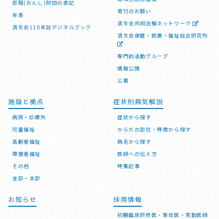
恩賜(おんし)財団の表記
寄付のお願い
年表
済生会共同治験ネットワーク
済生会110年誌デジタルブック
済生会保健・医療・福祉総合研究所
専門的活動グループ
情報公開
公募
施設と拠点
症状別病気解説
病院・診療所
症状から探す
児童福祉
からだの部位・特徴から探す
高齢者福祉
病名から探す
障害者福祉
医師への伝え方
その他
特集記事
支部・本部
お知らせ
採用情報
初期臨床研修医・専攻医・常勤医師