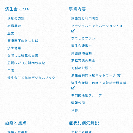
済生会について
事業内容
活動の方針
施設数と利用者数
組織概要
ソーシャルインクルージョンとは
歴史
なでしこプラン
天皇陛下のおことば
済生会連携士
済生勅語
災害援助活動
なでしこ紋章の由来
高松宮記念基金
恩賜(おんし)財団の表記
寄付のお願い
年表
済生会共同治験ネットワーク
済生会110年誌デジタルブック
済生会保健・医療・福祉総合研究所
専門的活動グループ
情報公開
公募
施設と拠点
症状別病気解説
病院・診療所
症状から探す