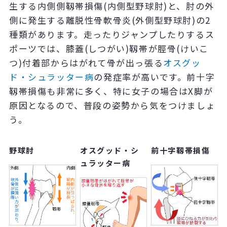
生する内側側靱帯損傷(内側型野球肘)と、肘の外
側に発生する離脱性骨軟骨炎(外側型野球肘)の2
種類があります。走ったりジャンプしたりするス
ポーツでは、膝蓋(しつがい)靱帯が脛骨(けいこ
つ)付着部からはがれて骨が出っ張る
オスグッ
ド・シュラッター病
の発症率が高いです。前十字
靱帯損傷も非常に多く、特に女子の場合はX脚が
原因となるので、普段の姿勢から気をつけましょ
う。
野球肘
オスグッド・シ
前十字靱帯損傷
ュラッター病