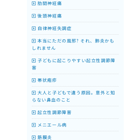
肋間神経痛
後頭神経痛
自律神経失調症
本当にただの風邪? それ、肺炎かも
しれません
子どもに起こりやすい起立性調節障
害
帯状疱疹
大人と子どもで違う原因。意外と知
らない鼻血のこと
起立性調節障害
メニエール病
筋膜炎